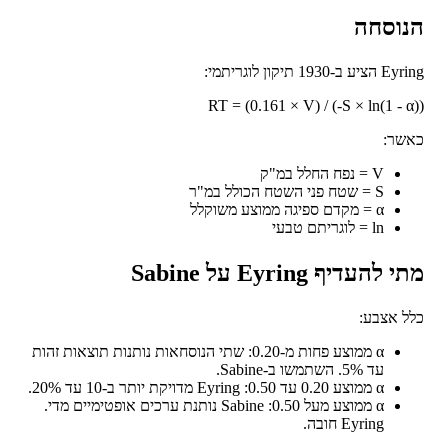
וסחה
-1930 תיקון לוגריתמי:
RT = (0.161 × V) / (-S × ln(1 - 
שר:
V = נפח החלל במ"ק
S = שטח פני השטח הכולל במ"ר
α = מקדם ספיגה ממוצע משוקלל
ln = לוגריתם טבעי
להעדיף Eyring על Sabine
 אצבע:
α ממוצע פחות מ-0.20: שתי הנוסחאות נותנות תוצאות זהות
עד 5%. השתמשו ב-Sabine.
α ממוצע 0.20 עד 0.50: Eyring מדויקת יותר ב-10 עד 20%.
α ממוצע מעל 0.50: Sabine נותנת ערכים אופטימיים מדי.
Eyring חובה.