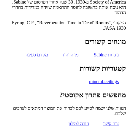
Society of America ב-1930, 30 שנה אחרי הפרסום של Sabine.
 ניסח אותה כתשובה לחוסר ההתאמה שזיהה במדידות בחדרי
וד.
המקור: Eyring, C.F., "Reverberation Time in 'Dead' Rooms",
JASA 19
נחים קשורים
נוסחת Sabine
זמן הדהוד
מקדם ספיגה
גוריות קשורות
mineral-ceilings
פשים פתרון אקוסטי?
ות שלנו ישמח לסייע לכם לבחור את המוצר המתאים לצרכים
כם.
צור קשר
חזרה למילון