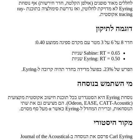
לים מאוד סופגים (אולפן הקלטה, חדר חירשות) אף נוסחת
Eyring לא מדויקת לחלוטין, ואז נדרשת סימולציה בתוכנת ray-
t אקוסטית.
גמה לתיקון
דם ספיגה ממוצע 0.40:
Sabine: RT = 0.65 שניות
Eyring: RT = 0.50 שניות
בפועל מדידה בחדר תהיה קרובה ל-Eyring.
 השתמש בנוסחה
נוסחת Eyring היא הסטנדרט בכל תוכנת חישוב אקוסטית מקצועית
(Odeon, EASE, CATT-Acoustic). הם מציעים גם את שתי
אות, וברירת המחדל ל-Eyring כאשר α מעל סף מסוים.
ור היסטורי
Carl Eyring פרסם את הנוסחה ב-Journal of the Acoustical