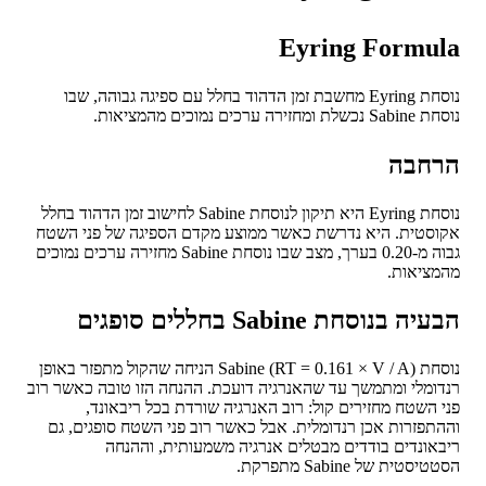
Eyring Formu
נוסחת Eyring מחשבת זמן הדהוד בחלל עם ספיגה גבוהה, שבו
מחזירה ערכים נמוכים מהמציאות.
חבה
נוסחת Eyring היא תיקון לנוסחת Sabine לחישוב זמן הדהוד בחלל
סטית. היא נדרשת כאשר ממוצע מקדם הספיגה של פני השטח
גבוה מ-0.20 בערך, מצב שבו נוסחת Sabine מחזירה ערכים נמוכים
ציאות.
ה בנוסחת Sabine בחללים סופגים
נוסחת Sabine (RT = 0.161 × V / A) הניחה שהקול מתפזר באופן
ומלי ומתמשך עד שהאנרגיה דועכת. ההנחה הזו טובה כאשר רוב
 השטח מחזירים קול: רוב האנרגיה שורדת בכל ריבאונד,
תפזרות אכן רנדומלית. אבל כאשר רוב פני השטח סופגים, גם
אונדים בודדים מבטלים אנרגיה משמעותית, וההנחה
סטית של Sabine מתפרקת.