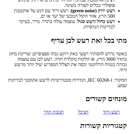
פופולרי בכלים לעזרה בשינה.
רעש ירוק (green noise)
: רעש ורוד עם דגש על אוקטבת
500 הרץ, אזור הקול הטבעי של יער או ים.
רעש כחול ורעש סגול
: עוצמה עולה בתדר. נדיר, בעיקר
לבדיקות הנדסיות.
י בכל זאת רעש לבן עדיף
ר נדרש להסתיר רעשי באק רוקע גבוה ספציפיים: שריקת מיזוג
בתדר 3000 הרץ, או הלקות מקלדת חדה. רעש לבן עם עוצמה
הה בטווח הרלוונטי יכסה את הצליל המפריע יעיל יותר מרעש
ד.
המקור: IEC 60268-1, הגדרות סטנדרטיות לרעש אקוסטי לבדיקות
ע.
נחים קשורים
רעש ורוד
דציבל
תגובת תדר
גוריות קשורות