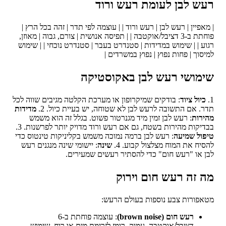
ש לבן לעומת רעש ורוד
אפיין | רעש לבן | רעש ורוד | | עוצמה לפי תדר | זהה בכל הרץ |
פוחתת ב-3 דציבל/אוקטבה | | תפיסה אנושית | צורם, גבוה | מאוזן,
ע | | שימוש במדידות | סטנדרט בעבר | סטנדרט נוכחי | | שימוש
סוך | פחות נפוץ | נפוץ במשרדים |
מושי רעש לבן באקוסטיקה
כיול ציוד
: בודקים שמיקרופון או מערכת הקלטה מגיבים שווה לכל
. אם התשובה לרעש לבן לא שטוחה, יש בעיית כיול. 2.
מדידות
רות
: רעש לבן זמין מיד מגנרטור פשוט. בגלל זה הוא משמש
יקות מהירות בשטח, גם אם רעש ורוד מדויק יותר לפרשנות. 3.
ול שמיעה
: רעש לבן ברמה נמוכה משמש בקליניקות טינטוס כדי
יח את המוח מצלצול קבוע. 4.
שינה
: יישומי שינה מנגנים רעש
 או "רעש חום" כדי להסתיר רעשים שמעירים.
 זה רעש חום וירוק
פורות צבע נוספות בעולם הרעש:
רעש חום (brown noise)
: עוצמה פוחתת ב-6
דציבל/אוקטבה. עמוק, רומז לזרימת מים או רוח. שימוש