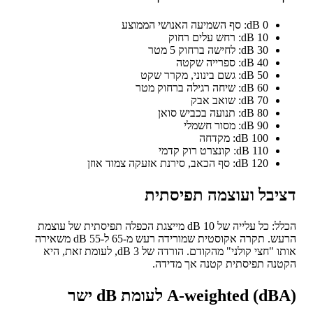
0 dB: סף השמיעה האנושי הממוצע
10 dB: רחש עלים רחוק
30 dB: לחישה ברחוק 5 מטר
40 dB: ספרייה שקטה
50 dB: גשם בינוני, מקרר שקט
60 dB: שיחה רגילה ברחוק מטר
70 dB: שואב אבק
80 dB: תנועה בכביש סואן
90 dB: מסור חשמלי
100 dB: מקדחה
110 dB: קונצרט רוק קדמי
120 dB: סף הכאב, סירנת אזעקה צמוד אוזן
יבל ועוצמה תפיסתית
הכלל: כל עלייה של 10 dB מייצגת הכפלה תפיסתית של עוצמת
הרעש. תקרה אקוסטית שמורידה רעש מ-65 ל-55 dB משאירה
אותו "חצי קולני" מהקודם. הורדה של 3 dB, לעומת זאת, היא
נה תפיסתית קטנה אך מדידה.
A-weighted () לעומת dB ישר