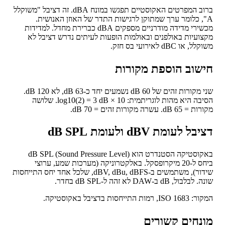
ברוב המפרטים האקוסטיים תפגשו במונח dBA. זה דציבל "משוקלל
", כלומר ערך שמתוקן לרגישות התדר של האוזן האנושית.
מכשירי מדידה מודרניים מספקים dBA כברירת מחדל. למדידות
ועיות באולפנים ובאולמות הופעות לעיתים נדרש דציבל לא
 או dBC לאירועי בס חזק.
שוב הוספת מקורות
שני מקורות זהים של 60 dB נשמעים יחד כ-63 dB, לא 120 dB.
הסיבה היא מהות לוגריתמית: 10 × log10(2) = 3 dB. שלושה
 dB. עשרה מקורות זהים = 70 dB.
ל לעומת dBV ולעומת dB SPL
באקוסטיקה הסטנדרט הוא dB SPL (Sound Pressure Level)
ביחס ל-20 מיקרופסקל. באלקטרוניקה (מערכות שמע, ערוצי
שידור), משתמשים ב-dBV, dBu, dBFS, שלכל אחד יחס התייחסות
בול, dB ב-DAW לא זהה ל-dB SPL בחדר.
רמות התייחסות בדציבל באקוסטיקה.
נחים קשורים