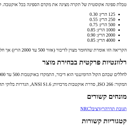
טבלת ספיגה אקוסטית של תקרה מציגה את מקדם הספיגה בכל אוקטבה. לוח 
125 הרץ: 0.30
250 הרץ: 0.55
500 הרץ: 0.75
1000 הרץ: 0.85
2000 הרץ: 0.90
4000 הרץ: 0.85
הקריאה הזו אומרת שהחומר מצוין לדיבור (אזור 500 עד 2000 הרץ) אך חלש בבס. NRC ייצא לטבלה הזו 0.76, שזה עיגול של ממוצע ארבע האוקטבות המרכזיות.
רלוונטיות פרקטית בבחירת מוצר
לחללים שבהם הקול הדומיננטי הוא דיבור, התמקדו באוקטבות 500 עד 2000 הרץ. לחללי הופעה או בית קולנוע, גם אוקטבות 125 ו-250 הרץ קריטיות.
המקור: ISO 266, סדרת אוקטבות מרכזיות; ANSI S1.6, הגדרות בלוקי תדר.
מונחים קשורים
תגובת תדר
הרץ
דציבל
NRC
קטגוריות קשורות