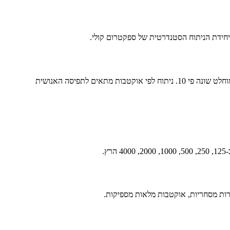
יחידת הניתוח הסטנדרטית של ספקטרום קולי.
האוזן האנושית תופסת תדרים בקנה מידה לוגריתמי. הבדל בין 100 ל-200 הרץ נשמע באותה גודל כמו הבדל בין 1000 ל-2000 הרץ, למרות שההפרש המוחלט שונה פי 10. ניתוח לפי אוקטבות מתאים לתפיסה האנושית