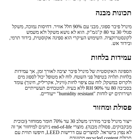
ונות מבנה
מינרל פיבר ספוגי, מבני עם 90% חלל אוויר. דחיסות נמוכה, משקל
סגולי 30 עד 80 ק"ג/מ"ק. הוא לא נושא משקל ולא משמש
נסטרוקציה. השימוש העיקרי הוא ספיגה אקוסטית, בידוד תרמי,
דוד אש.
ידות בלחות
יגה האקוסטית של מינרל פיבר יציבה לאורך זמן, אך עמידות
ות תלויה בטיפול פני השטח. לוח לא מטופל יכול לספוג מים
רוס במשקל; לוח עם ציפוי לחות (וויניל, אקריליק, חינוך) עומד
בסביבה 80 עד 90% RH ללא בעיה. למטבחים תעשייתיים
ם יש לוחות "humidity resistant" ייעודיים.
ולת ומחזור
ייצור מינרל פיבר מודרני משלב 30 עד 70% חומר ממוחזר (זכוכית
מבקבוקים, פסולת מבנה). מוצרי end-of-life ניתנים למיחזור אך זה
לא נפוץ בישראל. למוצרים עם דרישות LEED, חיפשו תווית עם
recycled c מתועדת.