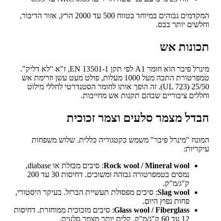
המקדמים גבוהים במיוחד בטווח 500 עד 2000 הרץ, אזור הדיבור,
שים יותר בבס.
ונות אש
מינרל פיבר הוא חומר A1 לפי תקן EN 13501-1, ז"א "לא דליק".
טמפרטורת התכה מעל 1000 מעלות, פולט מעט עשן וזרימת אש
25/50 (UL 723). זה הופך אותו לחומר הסטנדרטי לחללי מילוט
לים ציבוריים שבהם תקנות אש מחייבות.
דל מצמר סלעים וצמר זכוכית
נח "מינרל פיבר" משמש כקטגוריה כללית. שלוש משפחות
ריות:
Rock wool / Mineral wool
: סיבים מבזלת או diabase,
נמסים בטמפרטורה גבוהה ומשוכים. דחיסות 30 עד 200
ק"ג/מ"ק.
Slag wool
: סיבים מפסולת תעשיית הברזל. בעיקר היסטורי,
פחות נפוץ היום.
Glass wool / Fiberglass
: סיבים מזכוכית ממוחזרת. דחיסות
12 עד 60 ק"ג/מ"ק. קלים יותר מצמר סלעים.