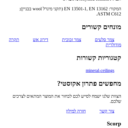
המקור: EN 13501-1, EN 13162 (תקני מינרל wool בבניין);
ASTM C61
נחים קשורים
צמר סלעים
צמר זכוכית
דירוג אש
תקרה
ולרית
גוריות קשורות
mineral-ceilings
פשים פתרון אקוסטי?
ות שלנו ישמח לסייע לכם לבחור את המוצר המתאים לצרכים
כם.
צור קשר
חזרה למילון
Sco